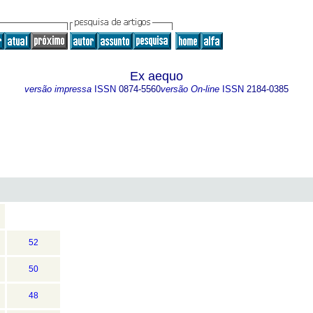
Ex aequo
versão impressa
ISSN
0874-5560
versão On-line
ISSN
2184-0385
52
50
48