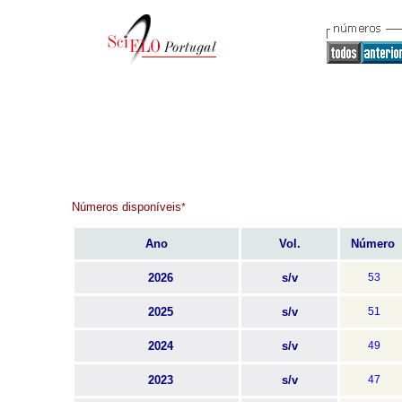
Números disponíveis
*
Ano
Vol.
Número
2026
s/v
53
2025
s/v
51
2024
s/v
49
2023
s/v
47