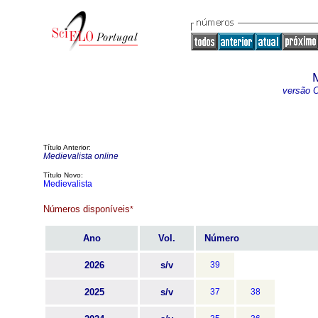
versão O
Título Anterior:
Medievalista online
Título Novo:
Medievalista
Números disponíveis
*
Ano
Vol.
Número
2026
s/v
39
2025
s/v
37
38