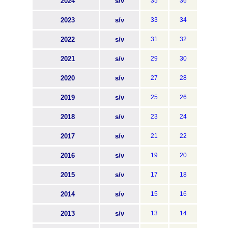
2024
s/v
35
36
2023
s/v
33
34
2022
s/v
31
32
2021
s/v
29
30
2020
s/v
27
28
2019
s/v
25
26
2018
s/v
23
24
2017
s/v
21
22
2016
s/v
19
20
2015
s/v
17
18
2014
s/v
15
16
2013
s/v
13
14