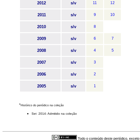
2012
s/v
11
12
2011
s/v
9
10
2010
s/v
8
2009
s/v
6
7
2008
s/v
4
5
2007
s/v
3
2006
s/v
2
2005
s/v
1
*
Histórico do periódico na coleção
Set 2014: Admitido na coleção
Todo o conteúdo deste periódico, exceto 