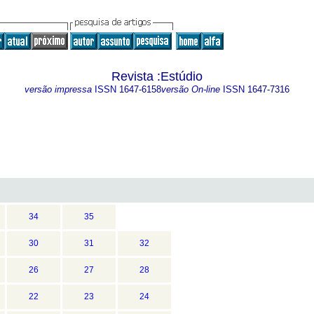
Revista :Estúdio
versão impressa
ISSN
1647-6158
versão On-line
ISSN
1647-7316
34
35
30
31
32
26
27
28
22
23
24