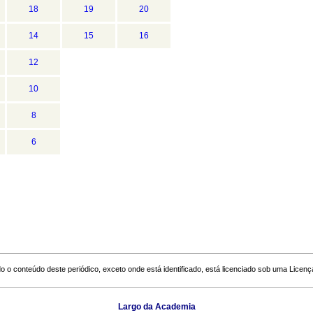
18
19
20
14
15
16
12
10
8
6
o o conteúdo deste periódico, exceto onde está identificado, está licenciado sob uma
Licenç
Largo da Academia