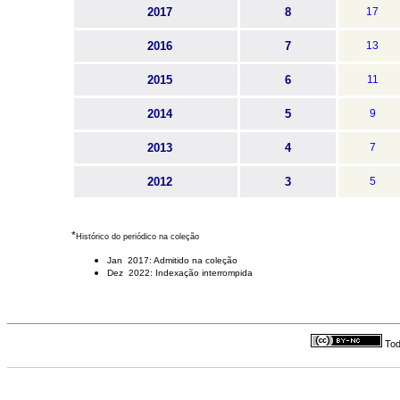
2017
8
17
2016
7
13
2015
6
11
2014
5
9
2013
4
7
2012
3
5
*
Histórico do periódico na coleção
Jan 2017: Admitido na coleção
Dez 2022: Indexação interrompida
Tod