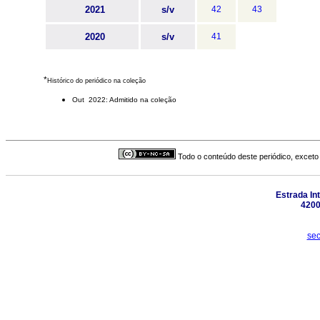
2021
s/v
42
43
2020
s/v
41
*
Histórico do periódico na coleção
Out 2022: Admitido na coleção
Todo o conteúdo deste periódico, exceto 
Estrada In
4200
sec