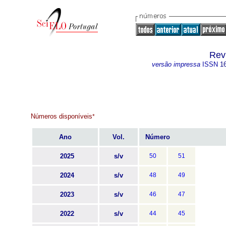
Rev
versão impressa
ISSN
1
Números disponíveis
*
Ano
Vol.
Número
2025
s/v
50
51
2024
s/v
48
49
2023
s/v
46
47
2022
s/v
44
45