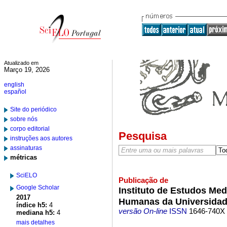
Atualizado em
Março 19, 2026
english
español
Site do periódico
sobre nós
corpo editorial
Pesquisa
instruções aos autores
assinaturas
métricas
SciELO
Publicação de
Google Scholar
Instituto de Estudos Med
2017
Humanas da Universidad
índice h5:
4
versão On-line
ISSN
1646-740X
mediana h5:
4
mais detalhes