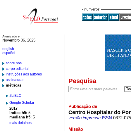
Atualizado em
Novembro 06, 2025
english
español
sobre nós
corpo editorial
instruções aos autores
Pesquisa
assinaturas
métricas
SciELO
Google Scholar
Publicação de
2017
Centro Hospitalar do Por
índice h5:
5
mediana h5:
5
versão impressa
ISSN
0872-07
mais detalhes
Missão