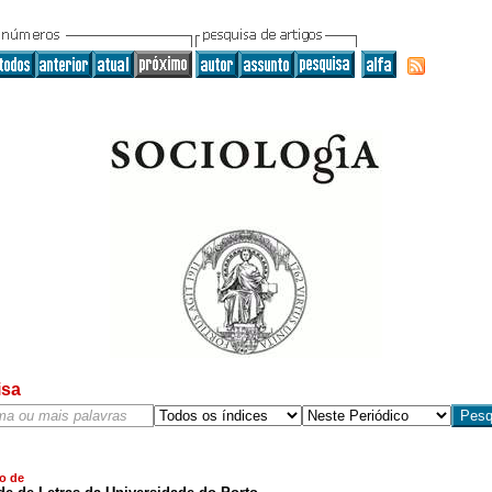
isa
o de