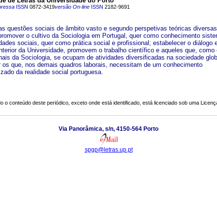
e de Letras da Universidade do Porto
pressa
ISSN
0872-3419
versão On-line
ISSN
2182-9691
as questões sociais de âmbito vasto e segundo perspetivas teóricas diversas
promover o cultivo da Sociologia em Portugal, quer como conhecimento siste
dades sociais, quer como prática social e profissional; estabelecer o diálogo 
interior da Universidade, promovem o trabalho científico e aqueles que, como 
onais da Sociologia, se ocupam de atividades diversificadas na sociedade glo
 os que, nos demais quadros laborais, necessitam de um conhecimento
izado da realidade social portuguesa.
o o conteúdo deste periódico, exceto onde está identificado, está licenciado sob uma
Licenç
Via Panorâmica, s/n, 4150-564 Porto
spgp@letras.up.pt