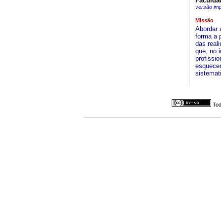
Faculdad
versão im
Missão
Abordar 
forma a 
das reali
que, no 
profissi
esquecer
sistemat
Tod