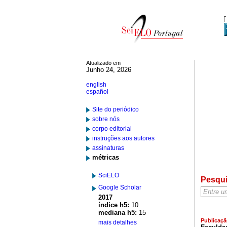
Atualizado em
Junho 24, 2026
english
español
Site do periódico
sobre nós
corpo editorial
instruções aos autores
assinaturas
métricas
SciELO
Pesqu
Google Scholar
2017
índice h5:
10
mediana h5:
15
Publicaçã
mais detalhes