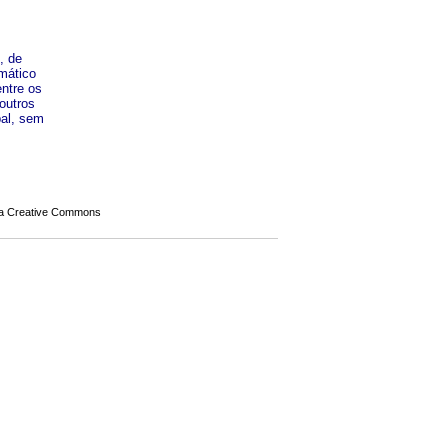
, de
mático
entre os
outros
bal, sem
a Creative Commons