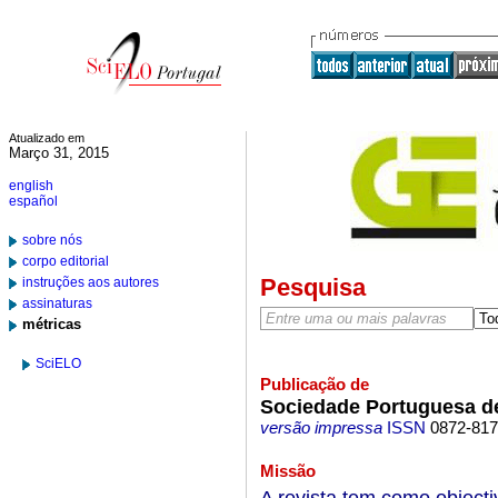
Atualizado em
Março 31, 2015
english
español
sobre nós
corpo editorial
Pesquisa
instruções aos autores
assinaturas
métricas
SciELO
Publicação de
Sociedade Portuguesa de
versão impressa
ISSN
0872-81
Missão
A revista tem como objecti