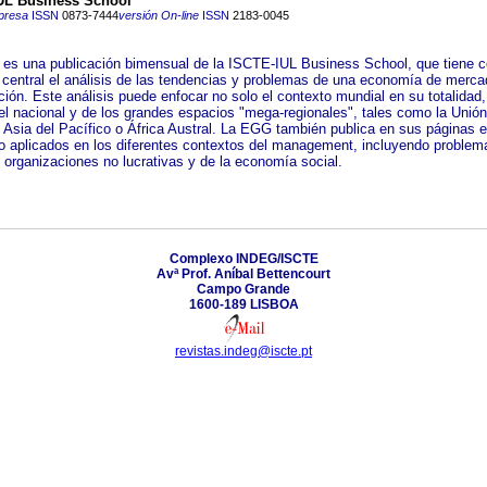
UL Business School
presa
ISSN
0873-7444
versión On-line
ISSN
2183-0045
es una publicación bimensual de la ISCTE-IUL Business School, que tiene 
 central el análisis de las tendencias y problemas de una economía de merca
ción. Este análisis puede enfocar no solo el contexto mundial en su totalidad,
el nacional y de los grandes espacios "mega-regionales", tales como la Unión
 Asia del Pacífico o África Austral. La EGG también publica en sus páginas 
 o aplicados en los diferentes contextos del management, incluyendo problem
 organizaciones no lucrativas y de la economía social.
Complexo INDEG/ISCTE
Avª Prof. Aníbal Bettencourt
Campo Grande
1600-189 LISBOA
revistas.indeg@iscte.pt