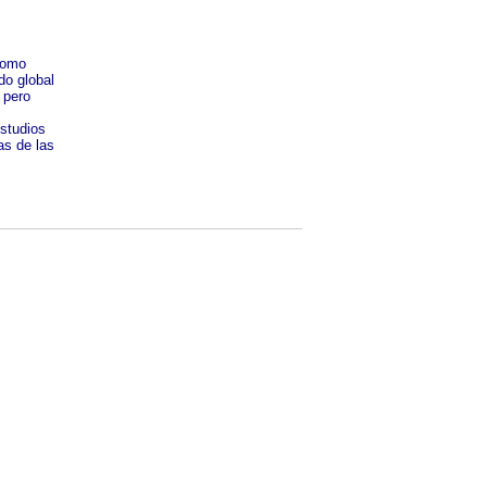
como
do global
 pero
estudios
as de las