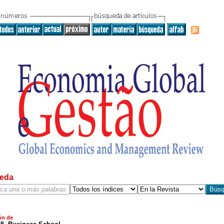
eda
ón de