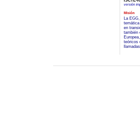
ISCTE-I
versión im
Misión
La EGG, 
temática
en transi
también 
Europea,
teóricos
llamadas