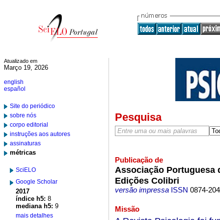
Atualizado em
Março 19, 2026
english
español
Site do periódico
Pesquisa
sobre nós
corpo editorial
instruções aos autores
assinaturas
métricas
Publicação de
Associação Portuguesa d
SciELO
Edições Colibri
Google Scholar
versão impressa
ISSN
0874-20
2017
índice h5:
8
mediana h5:
9
Missão
mais detalhes