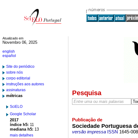
Atualizado em
Novembro 06, 2025
english
español
Site do periódico
sobre nós
corpo editorial
instruções aos autores
assinaturas
Pesquisa
métricas
SciELO
Google Scholar
Publicação de
2017
índice h5:
11
Sociedade Portuguesa de
mediana h5:
13
versão impressa
ISSN
1645-00
mais detalhes