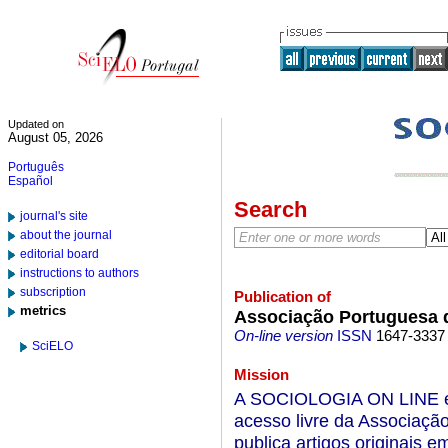
Updated on
August 05, 2026
Português
Español
Search
journal's site
about the journal
editorial board
instructions to authors
subscription
Publication of
metrics
Associação Portuguesa 
On-line version
ISSN
1647-3337
SciELO
Mission
A SOCIOLOGIA ON LINE é u
acesso livre da Associação
publica artigos originais 