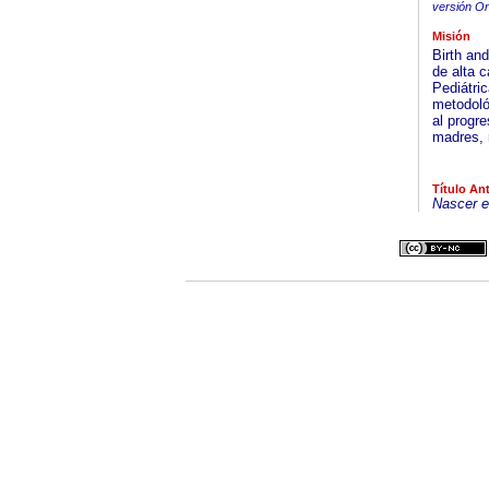
versión On
Misión
Birth an
de alta 
Pediátric
metodológ
al progre
madres, 
Título Ant
Nascer e