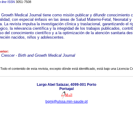
-line
ISSN
3051-7508
d Growth Medical Journal tiene como misión publicar y difundir conocimiento ci
calidad, con especial énfasis en las áreas de Salud Materno-Fetal, Neonatal y
a. La revista impulsa la investigación clínica y traslacional, garantizando el ri
ico, la relevancia científica y la integridad de los trabajos publicados, contr
so del conocimiento científico y a la optimización de la atención sanitaria des
recién nacidos, niños y adolescentes.
erior:
 Crescer - Birth and Growth Medical Journal
Todo el contenido de esta revista, excepto dónde está identificado, está bajo una
Licencia 
Largo Abel Salazar, 4099-001 Porto
Portugal
bgmj@ulssa.min-saude.pt