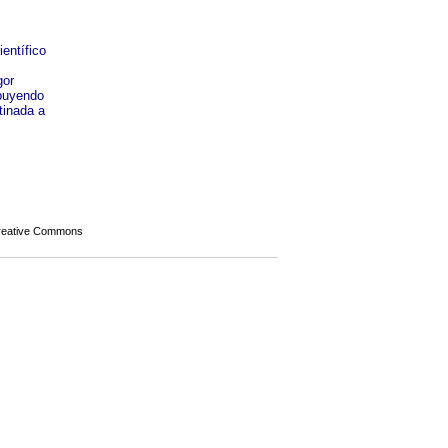
entífico
gor
ibuyendo
tinada a
Creative Commons