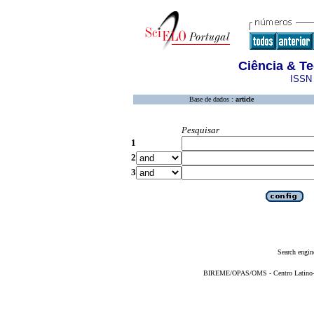
Ciência & Te
ISSN 
Base de dados :
article
Pesquisar
1
2
3
Search engin
BIREME/OPAS/OMS - Centro Latino-Am