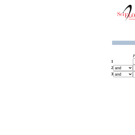
P
1
2
3