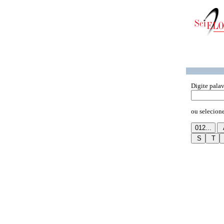
Digite palav
ou selecione 