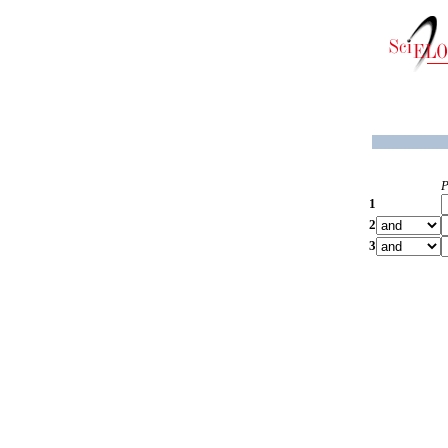
P
1
2
3