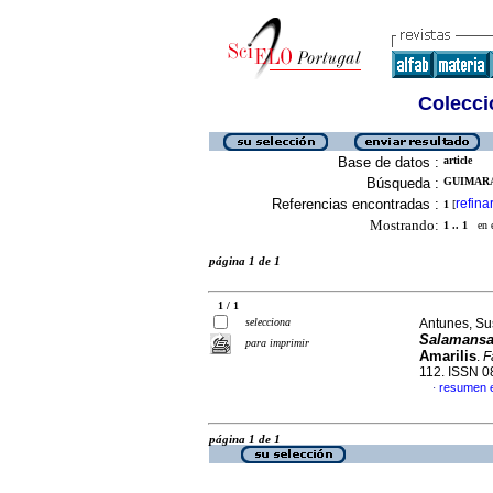
Colecció
Base de datos :
article
Búsqueda :
GUIMARAE
Referencias encontradas :
refina
1
[
Mostrando:
1 .. 1
en el
página 1 de 1
1 / 1
selecciona
Antunes, Su
Salamans
para imprimir
Amarilis
.
F
112. ISSN 
resumen 
·
página 1 de 1