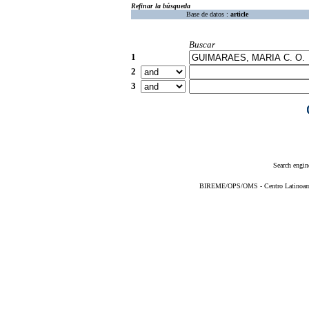
Refinar la búsqueda
Base de datos :
article
Buscar
1
2
3
Search engin
BIREME/OPS/OMS - Centro Latinoameri