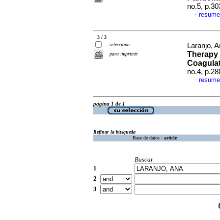
no.5, p.3
resume
·
3 / 3
selecciona
Laranjo, A
Therapy 
para imprimir
Coagula
no.4, p.2
resume
·
página 1 de 1
Refinar la búsqueda
Base de datos :
article
Buscar
1
2
3