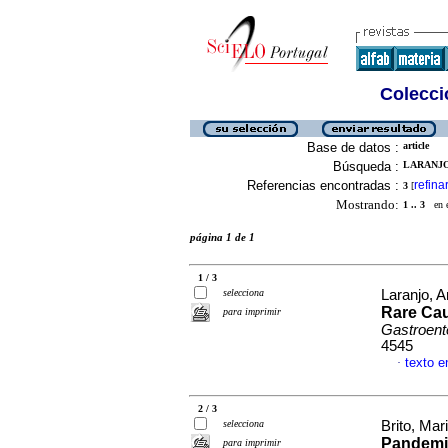
Colecció
Base de datos :
article
Búsqueda :
LARANJO,
Referencias encontradas :
refina
3
[
Mostrando:
1 .. 3
en el
página 1 de 1
1 / 3
selecciona
Laranjo, A
Rare Cau
para imprimir
Gastroent
4545
texto e
·
2 / 3
selecciona
Brito, Mar
Pandemi
para imprimir