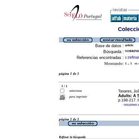
Colecció
Base de datos :
article
Búsqueda :
SOBRINHO
Referencias encontradas :
refina
1
[
Mostrando:
1 .. 1
en el
página 1 de 1
1 / 1
selecciona
Tavares, Joã
Adults: A
para imprimir
p.198-217.
resumen e
·
página 1 de 1
Refinar la búsqueda