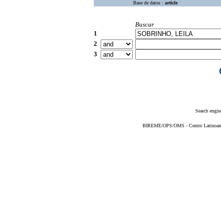
Base de datos :
article
Buscar
1
2
3
Search engin
BIREME/OPS/OMS - Centro Latinoameri