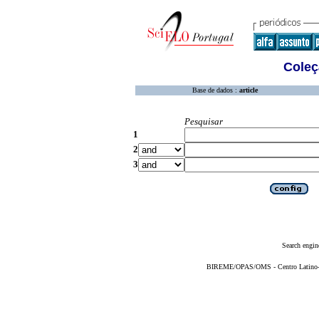
Coleç
Base de dados :
article
Pesquisar
1
2
3
Search engin
BIREME/OPAS/OMS - Centro Latino-Am