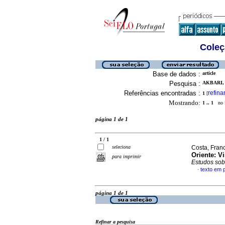
Coleç
Base de dados :
article
Pesquisa :
AKBARI, 
Referências encontradas :
refina
1
[
Mostrando:
1 .. 1
no f
página 1 de 1
1 / 1
seleciona
Costa, Fran
Oriente
:
Vi
para imprimir
Estudos sob
texto em 
·
página 1 de 1
Refinar a pesquisa