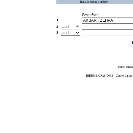
Base de dados :
article
Pesquisar
1
2
3
Search engin
BIREME/OPAS/OMS - Centro Latino-Am