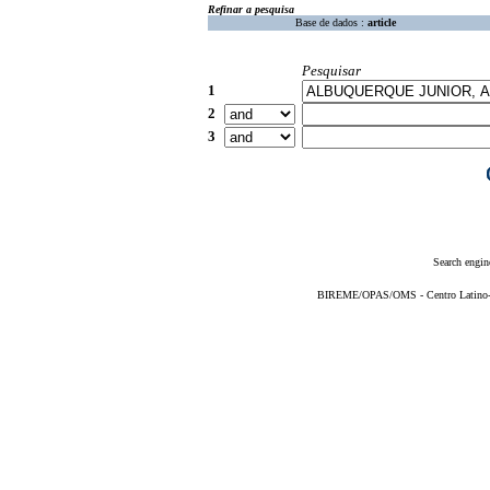
Refinar a pesquisa
Base de dados :
article
Pesquisar
1
2
3
Search engin
BIREME/OPAS/OMS - Centro Latino-Am