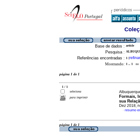
Coleç
Base de dados :
article
Pesquisa :
ALBUQUE
Referências encontradas :
refina
1
[
Mostrando:
1 .. 1
no f
página 1 de 1
1 / 1
seleciona
Albuquerque
Formais, I
para imprimir
sua Relaçã
Dez 2018, n
resumo e
·
página 1 de 1