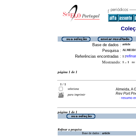
Coleç
Base de dados :
article
Pesquisa :
ALMEIDA,
Referências encontradas :
refina
1
[
Mostrando:
1 .. 1
no f
página 1 de 1
1 / 1
seleciona
Almeida, A G
Rev Port P
para imprimir
resumo e
·
página 1 de 1
Refinar a pesquisa
Base de dados :
article