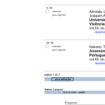
9 / 20
Almeida, L
seleciona
para imprimir
Joaquim 
Univers
Vivênci
vol.14, n
resumo
·
10 / 20
seleciona
Nakano, Ta
para imprimir
Assessme
Portugu
vol.43, n
resumo
·
página 1 de 2
Refinar a pesquisa
Base de dados :
article
Pesquisar