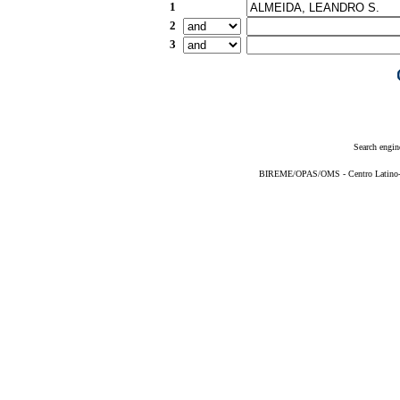
1
2
3
Search engin
BIREME/OPAS/OMS - Centro Latino-Am