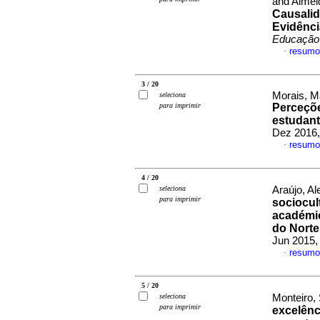
and Almei
Causalid
Evidênci
Educação
resumo
·
3 / 20
Morais, M
seleciona
para imprimir
Perceçõe
estudant
Dez 2016,
resumo
·
4 / 20
seleciona
Araújo, Al
para imprimir
sociocul
académi
do Norte
Jun 2015,
resumo
·
5 / 20
seleciona
Monteiro, S
para imprimir
excelênc