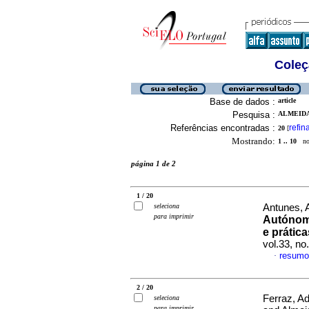
Coleç
Base de dados :
article
Pesquisa :
ALMEIDA,
Referências encontradas :
refin
20
[
Mostrando:
1 .. 10
no 
página 1 de 2
1 / 20
seleciona
Antunes, A
para imprimir
Autónom
e prátic
vol.33, n
resumo
·
2 / 20
Ferraz, Ad
seleciona
para imprimir