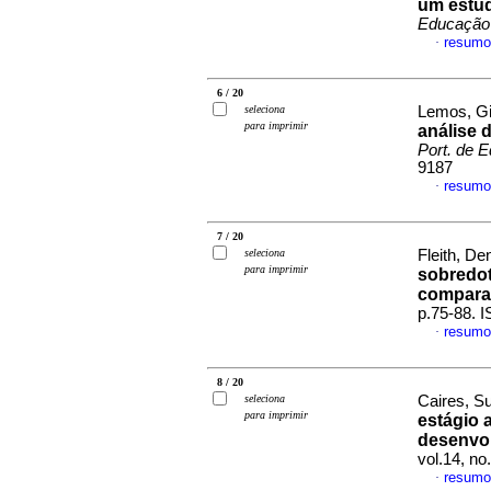
um estu
Educação
resumo
·
6 / 20
seleciona
Lemos, Gi
para imprimir
análise 
Port. de 
9187
resumo
·
7 / 20
seleciona
Fleith, De
para imprimir
sobredot
compara
p.75-88. 
resumo
·
8 / 20
seleciona
Caires, S
para imprimir
estágio
desenvo
vol.14, n
resumo
·