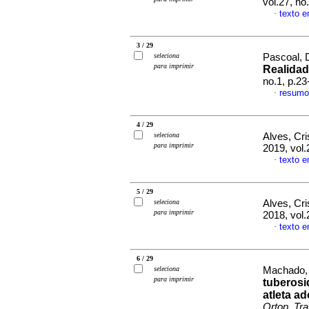
vol.27, n
texto 
·
3 / 29
seleciona
Pascoal, D
para imprimir
Realida
no.1, p.2
resumo
·
4 / 29
seleciona
Alves, Cri
para imprimir
2019, vol.
texto 
·
5 / 29
seleciona
Alves, Cri
para imprimir
2018, vol
texto 
·
6 / 29
seleciona
Machado, 
para imprimir
tuberosi
atleta a
Ortop. Tr