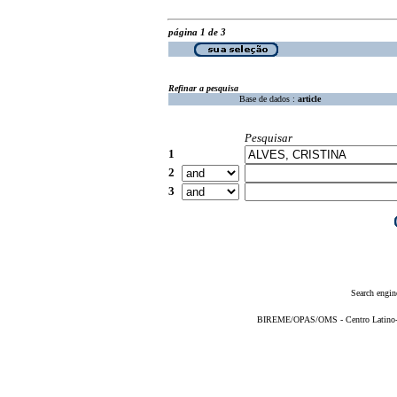
página 1 de 3
Refinar a pesquisa
Base de dados :
article
Pesquisar
1
2
3
Search engin
BIREME/OPAS/OMS - Centro Latino-Am