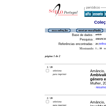
Coleç
Base de dados :
article
Pesquisa :
AMANCIO,
Referências encontradas :
refin
20
[
Mostrando:
1 .. 10
no 
página 1 de 2
1 / 20
Amâncio, 
seleciona
para imprimir
Ambivalê
género e
Mulher
, 2
resumo
·
2 / 20
seleciona
Amâncio, L
para imprimir