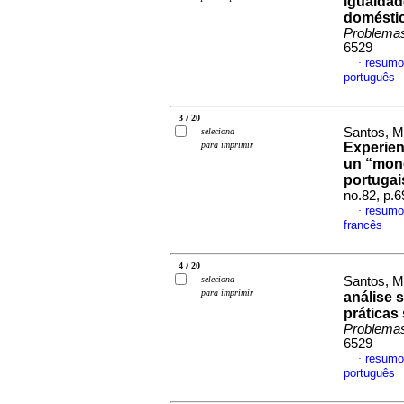
igualdad
doméstic
Problemas
6529
resumo
·
português
3 / 20
Santos, M
seleciona
para imprimir
Experien
un “mon
portugai
no.82, p.
resumo
·
francês
4 / 20
seleciona
Santos, M
para imprimir
a
nálise 
práticas 
Problemas
6529
resumo
·
português