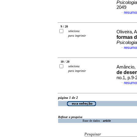
Psicologia
2049
resumo
·
9 / 20
seleciona
Oliveira, 
para imprimir
formas d
Psicologia
resumo
·
10 / 20
seleciona
Amâncio, 
para imprimir
de desen
no.1, p.9
resumo
·
página 1 de 2
Refinar a pesquisa
Base de dados :
article
Pesquisar