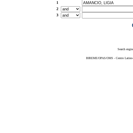
1
2
3
Search engin
BIREME/OPAS/OMS - Centro Latino-Am