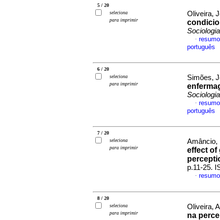
5 / 20
seleciona
Oliveira,
para imprimir
condicio
Sociologia
resumo
·
português
6 / 20
seleciona
Simões, J
para imprimir
enferma
Sociologia
resumo
·
português
7 / 20
seleciona
Amâncio, 
para imprimir
effect o
percepti
p.11-25. 
resumo
·
8 / 20
seleciona
Oliveira, 
para imprimir
na perce