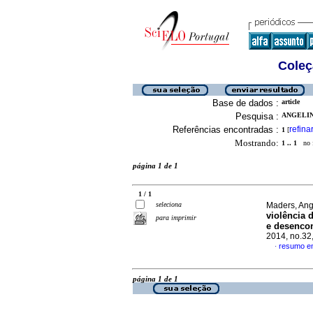
Coleç
Base de dados :
article
Pesquisa :
ANGELIN
Referências encontradas :
refina
1
[
Mostrando:
1 .. 1
no f
página 1 de 1
1 / 1
seleciona
Maders, Ang
violência 
para imprimir
e desencon
2014, no.32
resumo e
·
página 1 de 1