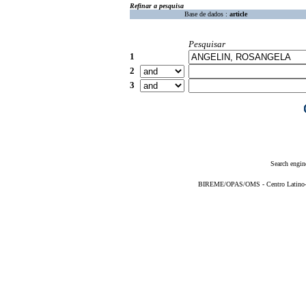
Refinar a pesquisa
Base de dados :
article
Pesquisar
1
2
3
Search engin
BIREME/OPAS/OMS - Centro Latino-Am