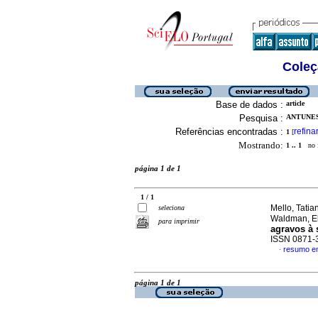
Coleç
Base de dados :
article
Pesquisa :
ANTUNES
Referências encontradas :
refina
1
[
Mostrando:
1 .. 1
no f
página 1 de 1
1 / 1
Mello, Tati
seleciona
Waldman, El
para imprimir
agravos à 
ISSN 0871-
resumo e
·
página 1 de 1