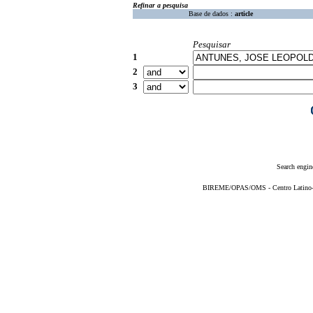
Refinar a pesquisa
Base de dados :
article
Pesquisar
1
2
3
Search engin
BIREME/OPAS/OMS - Centro Latino-Am