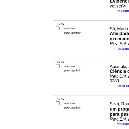
Evidênci
vol.serVI
resumo
·
3 / 16
Sá, Maria
seleciona
para imprimir
Ativida
excecio
Rev. Enf. 
resumo
·
4 / 16
Apóstolo,
seleciona
para imprimir
Ciência 
Rev. Enf. 
0283
texto 
·
5 / 16
seleciona
Silva, Ro
para imprimir
um progr
para pes
Rev. Enf. 
resumo
·