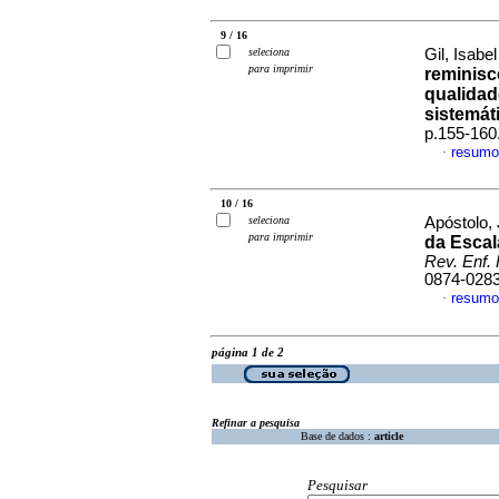
9 / 16
seleciona
Gil, Isabe
para imprimir
reminisc
qualidad
sistemát
p.155-160
resumo
·
10 / 16
seleciona
Apóstolo, 
para imprimir
da Escal
Rev. Enf. 
0874-028
resumo
·
página 1 de 2
Refinar a pesquisa
Base de dados :
article
Pesquisar