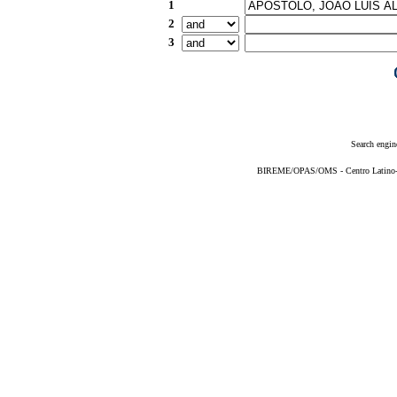
1
2
3
Search engin
BIREME/OPAS/OMS - Centro Latino-Am