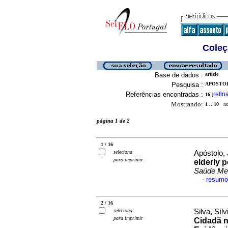
Coleç
Base de dados :
article
Pesquisa :
APOSTOL
Referências encontradas :
refin
16
[
Mostrando:
1 .. 10
no 
página 1 de 2
1 / 16
seleciona
Apóstolo, 
para imprimir
elderly 
Saúde Me
resumo
·
2 / 16
seleciona
Silva, Síl
para imprimir
Cidadã 