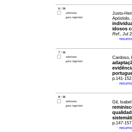
6 / 16
Justo-Hen
seleciona
para imprimir
Apóstolo,
individu
idosos c
Ref.
, Jul 
resumo
·
7 / 16
seleciona
Cardoso, D
para imprimir
adaptaçã
evidênci
portugu
p.141-152
resumo
·
8 / 16
seleciona
Gil, Isabe
para imprimir
reminisc
qualidad
sistemát
p.147-157
resumo
·