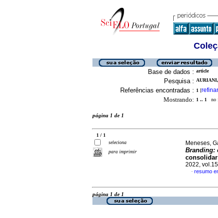
Coleç
Base de dados :
article
Pesquisa :
AURIANI,
Referências encontradas :
refina
1
[
Mostrando:
1 .. 1
no f
página 1 de 1
1 / 1
seleciona
Meneses, Ga
Branding:
para imprimir
consolida
2022, vol.1
resumo e
·
página 1 de 1