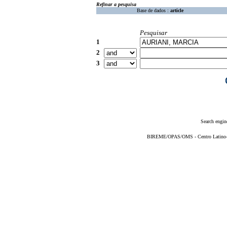
Refinar a pesquisa
Base de dados :
article
Pesquisar
1
2
3
Search engin
BIREME/OPAS/OMS - Centro Latino-Am