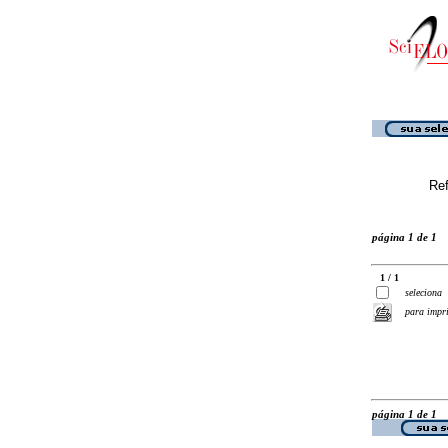
Ref
página 1 de 1
1 / 1
seleciona
para impr
página 1 de 1