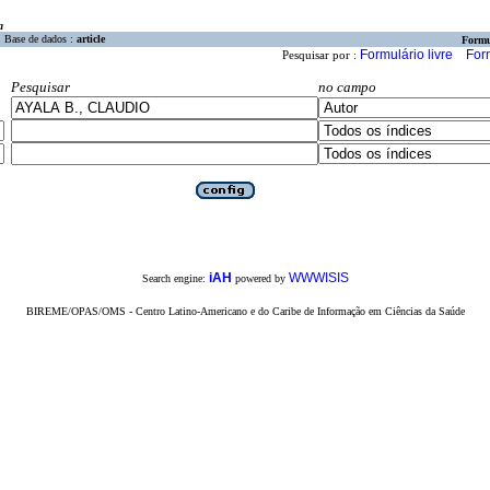
a
Base de dados :
article
Formu
Formulário livre
For
Pesquisar por :
Pesquisar
no campo
iAH
WWWISIS
Search engine:
powered by
BIREME/OPAS/OMS - Centro Latino-Americano e do Caribe de Informação em Ciências da Saúde