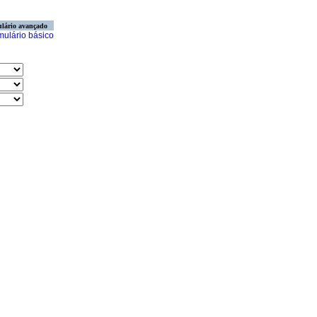
lário avançado
mulário básico