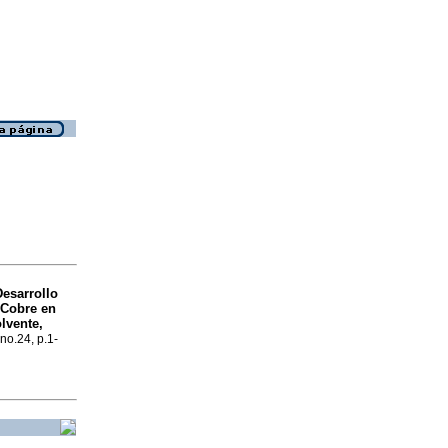
Desarrollo
 Cobre en
lvente,
 no.24, p.1-