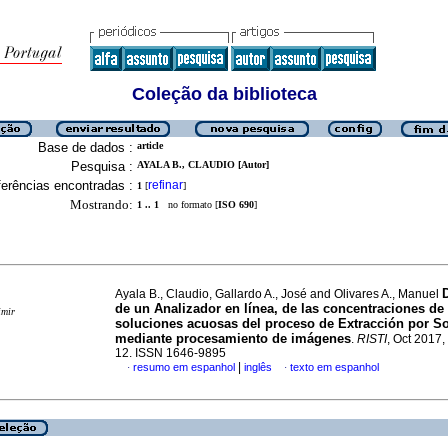
Coleção da biblioteca
Base de dados :
article
Pesquisa :
AYALA B., CLAUDIO [Autor]
erências encontradas :
refinar
1
[
]
Mostrando:
1 .. 1
no formato [
ISO 690
]
Ayala B., Claudio, Gallardo A., José and Olivares A., Manuel
de un Analizador en línea, de las concentraciones de
imir
soluciones acuosas del proceso de Extracción por So
mediante procesamiento de imágenes
.
RISTI
, Oct 2017,
12. ISSN 1646-9895
|
resumo em espanhol
inglês
texto em espanhol
·
·