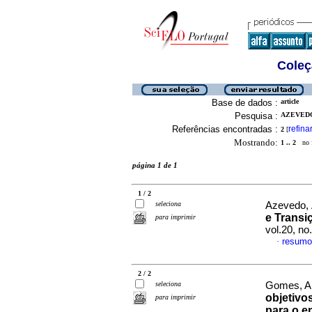
Coleç
Base de dados :
article
Pesquisa :
AZEVEDO,
Referências encontradas :
refina
2
[
Mostrando:
1 .. 2
no f
página 1 de 1
1 / 2
seleciona
Azevedo, 
e Transi
para imprimir
vol.20, n
resumo
·
2 / 2
seleciona
Gomes, An
objetiv
para imprimir
para o e