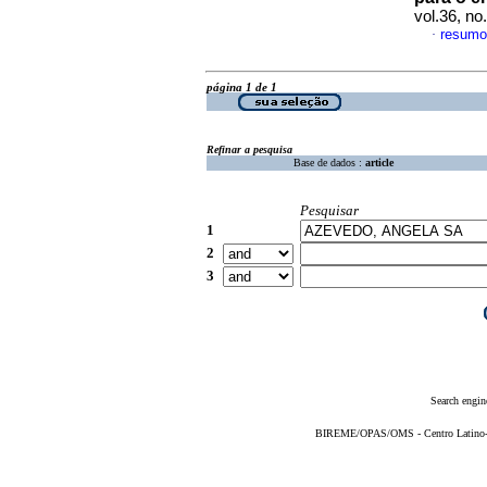
vol.36, n
resumo
·
página 1 de 1
Refinar a pesquisa
Base de dados :
article
Pesquisar
1
2
3
Search engin
BIREME/OPAS/OMS - Centro Latino-Am