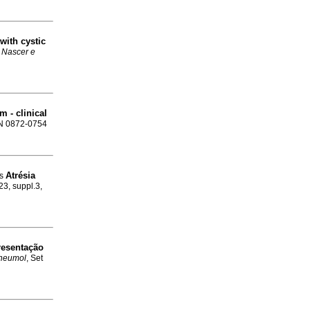
with cystic
.
Nascer e
 - clinical
SSN 0872-0754
Atrésia
es
23, suppl.3,
resentação
Pneumol
, Set