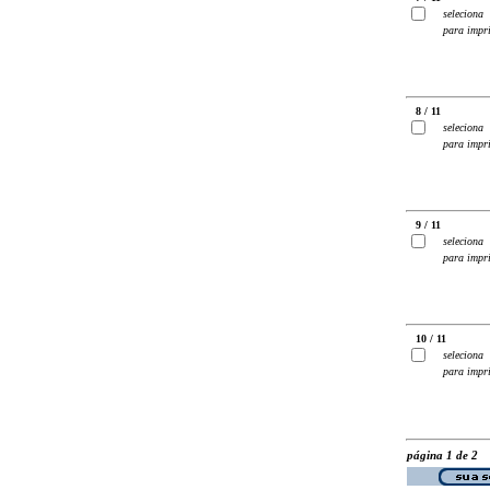
seleciona
para impr
8 / 11
seleciona
para impr
9 / 11
seleciona
para impr
10 / 11
seleciona
para impr
página 1 de 2