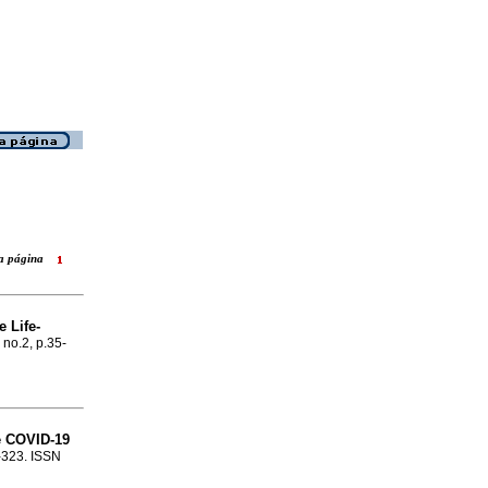
ara página
 Life-
 no.2, p.35-
e COVID-19
1-323. ISSN