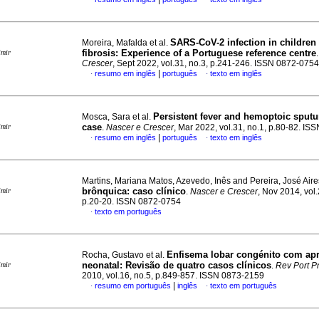
SARS-CoV-2 infection in children 
Moreira, Mafalda et al.
fibrosis: Experience of a Portuguese reference centre
imir
Crescer
, Sept 2022, vol.31, no.3, p.241-246. ISSN 0872-0754
|
resumo em inglês
português
texto em inglês
·
·
Persistent fever and hemoptoic sputum
Mosca, Sara et al.
case
imir
.
Nascer e Crescer
, Mar 2022, vol.31, no.1, p.80-82. I
|
resumo em inglês
português
texto em inglês
·
·
Martins, Mariana Matos, Azevedo, Inês and Pereira, José Air
brônquica
:
caso clínico
imir
.
Nascer e Crescer
, Nov 2014, vol.
p.20-20. ISSN 0872-0754
texto em português
·
Enfisema lobar congénito com ap
Rocha, Gustavo et al.
neonatal
:
Revisão de quatro casos clínicos
imir
.
Rev Port 
2010, vol.16, no.5, p.849-857. ISSN 0873-2159
|
resumo em português
inglês
texto em português
·
·