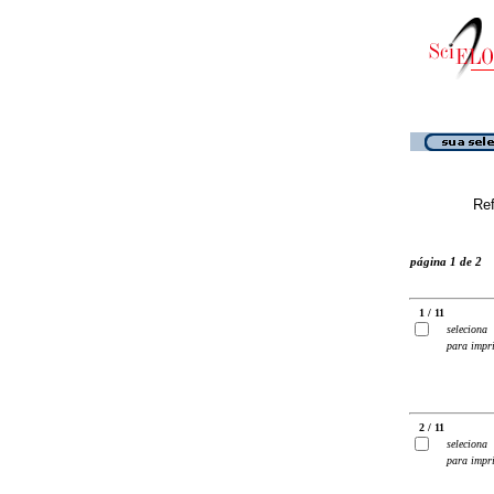
Ref
página 1 de 2
1 / 11
seleciona
para impr
2 / 11
seleciona
para impr