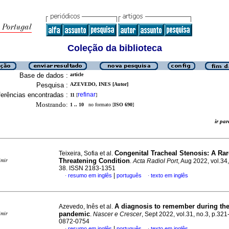
Coleção da biblioteca
Base de dados :
article
Pesquisa :
AZEVEDO, INES [Autor]
erências encontradas :
refinar
11
[
]
Mostrando:
1 .. 10
no formato [
ISO 690
]
ir p
Congenital Tracheal Stenosis: A Rare
Teixeira, Sofia et al.
Threatening Condition
imir
.
Acta Radiol Port
, Aug 2022, vol.34,
38. ISSN 2183-1351
|
resumo em inglês
português
texto em inglês
·
·
A diagnosis to remember during th
Azevedo, Inês et al.
pandemic
imir
.
Nascer e Crescer
, Sept 2022, vol.31, no.3, p.32
0872-0754
|
resumo em inglês
português
texto em inglês
·
·