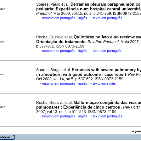
Derrames pleurais parapneumónico
Soares, Paulo et al.
pediatria
:
Experiência num hospital central universitá
imir
Pneumol
, Mar 2009, vol.15, no.2, p.241-259. ISSN 0873-215
|
resumo em português
inglês
texto em português
·
·
Quilotórax no feto e no recém-nas
Rocha, Gustavo et al.
Orientação do tratamento
imir
.
Rev Port Pneumol
, Maio 2007, 
p.377-381. ISSN 0873-2159
|
resumo em português
inglês
texto em português
·
·
Pertussis with severe pulmonary h
Soares, Sérgia et al.
in a newborn with good outcome - case report
imir
.
Rev Po
Oct 2008, vol.14, no.5, p.687-692. ISSN 0873-2159
|
resumo em português
inglês
texto em inglês
·
·
Malformação congénita das vias a
Rocha, Gustavo et al.
pulmonares
:
Experiência de cinco centros
imir
.
Rev Port 
2007, vol.13, no.4, p.511-523. ISSN 0873-2159
|
resumo em português
inglês
texto em português
·
·
ir p