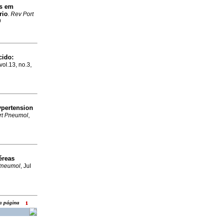
s em
rio
.
Rev Port
9
cido
:
vol.13, no.3,
ypertension
rt Pneumol
,
éreas
Pneumol
, Jul
ara página