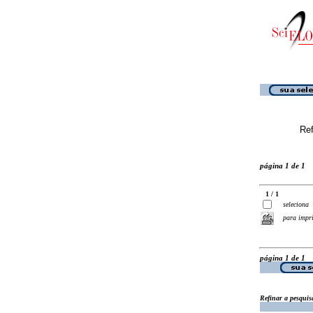
Ref
página 1 de 1
1 / 1
seleciona
para impr
página 1 de 1
Refinar a pesquis