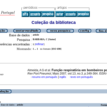
Coleção da biblioteca
Base de dados :
article
Pesquisa :
BARBARA, C [Autor]
erências encontradas :
refinar
1
[
]
Mostrando:
1 .. 1
no formato [
ISO 690
]
Função respiratória em bombeiros p
Almeida, A G et al.
Rev Port Pneumol
, Maio 2007, vol.13, no.3, p.349-364. ISS
imir
|
resumo em português
inglês
texto em português
·
·
a
Base de dados :
article
Formu