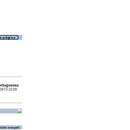
ortugueses
.
N 0873-2159
lário avançado