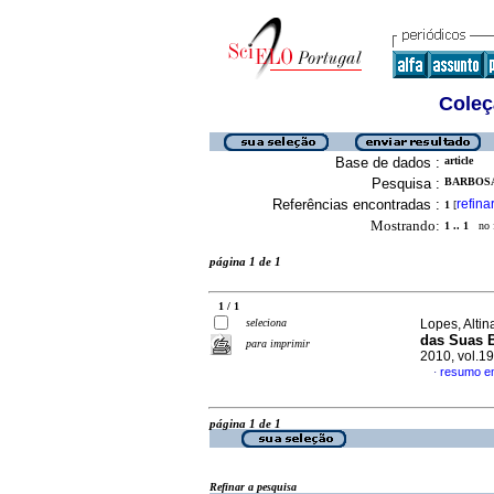
Coleç
Base de dados :
article
Pesquisa :
BARBOSA
Referências encontradas :
refina
1
[
Mostrando:
1 .. 1
no f
página 1 de 1
1 / 1
seleciona
Lopes, Altina
das Suas 
para imprimir
2010, vol.1
resumo e
·
página 1 de 1
Refinar a pesquisa