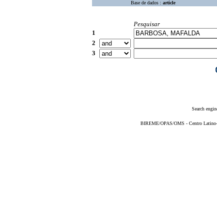
Base de dados :
article
Pesquisar
1
2
3
Search engin
BIREME/OPAS/OMS - Centro Latino-Am