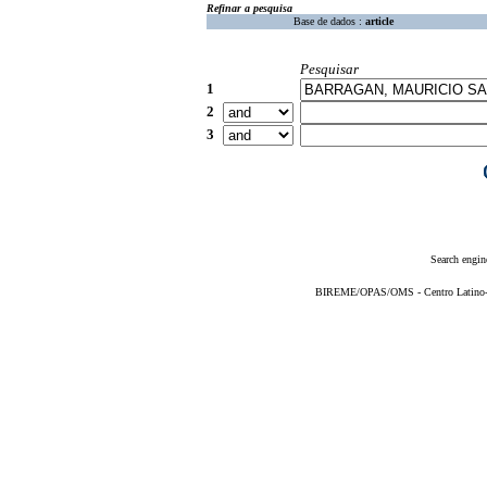
Refinar a pesquisa
Base de dados :
article
Pesquisar
1
2
3
Search engin
BIREME/OPAS/OMS - Centro Latino-Am