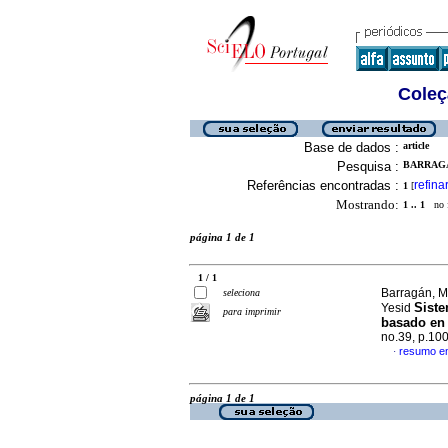
Coleç
Base de dados :
article
Pesquisa :
BARRAGA
Referências encontradas :
refina
1
[
Mostrando:
1 .. 1
no f
página 1 de 1
1 / 1
Barragán, M
seleciona
Siste
Yesid
para imprimir
basado en e
no.39, p.10
resumo e
·
página 1 de 1