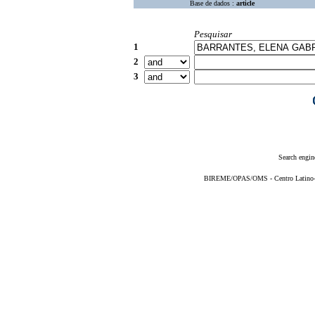
Base de dados :
article
Pesquisar
1
2
3
Search engin
BIREME/OPAS/OMS - Centro Latino-Am