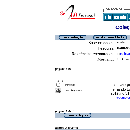
Coleç
Base de dados :
article
Pesquisa :
BARRANT
Referências encontradas :
refina
1
[
Mostrando:
1 .. 1
no f
página 1 de 1
1 / 1
Esquivel-Qui
seleciona
Fernando 
para imprimir
2019, no.31
resumo e
·
página 1 de 1
Refinar a pesquisa