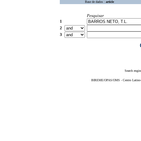
Base de dados :
article
Pesquisar
1
2
3
Search engin
BIREME/OPAS/OMS - Centro Latino-Am