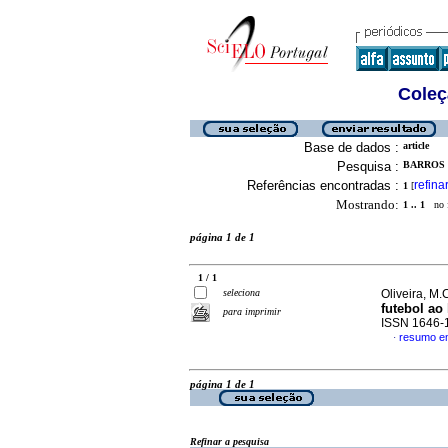
Coleç
Base de dados :
article
Pesquisa :
BARROS N
Referências encontradas :
refina
1
[
Mostrando:
1 .. 1
no f
página 1 de 1
1 / 1
seleciona
Oliveira, M.C
futebol ao
para imprimir
ISSN 1646-
resumo e
·
página 1 de 1
Refinar a pesquisa