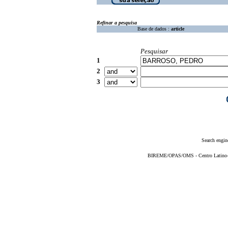
Refinar a pesquisa
Base de dados :
article
Pesquisar
1
2
3
Search engin
BIREME/OPAS/OMS - Centro Latino-Am