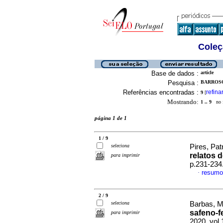
Coleç
Base de dados :
article
Pesquisa :
BARROSO
Referências encontradas :
refina
9
[
Mostrando:
1 .. 9
no f
página 1 de 1
1 / 9
seleciona
Pires, Patr
relatos 
para imprimir
p.231-234
resumo
·
2 / 9
seleciona
Barbas, Ma
safeno-f
para imprimir
2020, vol