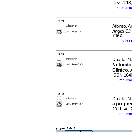
Dez 2013,
resumo
·
7 / 9
seleciona
Afonso, A
Angiol Cir
para imprimir
706X
texto 
·
8 / 9
seleciona
Duarte, Ná
Nefrecto
para imprimir
Clínico
.
ISSN 164
resumo
·
9 / 9
seleciona
Duarte, Ná
a propós
para imprimir
2011, vol.
resumo
·
página 1 de 1