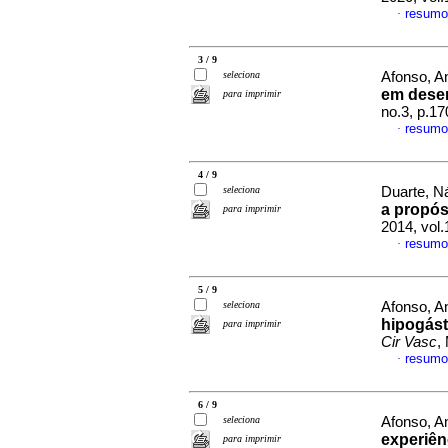
resumo
·
3 / 9
seleciona
Afonso, An
em dese
para imprimir
no.3, p.1
resumo
·
4 / 9
seleciona
Duarte, Ná
a propós
para imprimir
2014, vol
resumo
·
5 / 9
seleciona
Afonso, An
hipogást
para imprimir
Cir Vasc
,
resumo
·
6 / 9
seleciona
Afonso, An
experiên
para imprimir