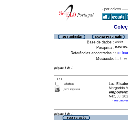
Coleç
Base de dados :
article
Pesquisa :
BASTOS,
Referências encontradas :
refina
1
[
Mostrando:
1 .. 1
no f
página 1 de 1
1 / 1
Luz, Elisab
seleciona
Margarida 
para imprimir
empowerm
Ref.
, Jul 20
resumo e
·
página 1 de 1