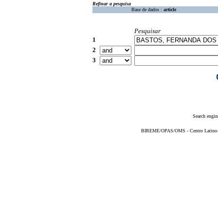
Refinar a pesquisa
Base de dados :
article
Pesquisar
1
2
3
Search engin
BIREME/OPAS/OMS - Centro Latino-Am