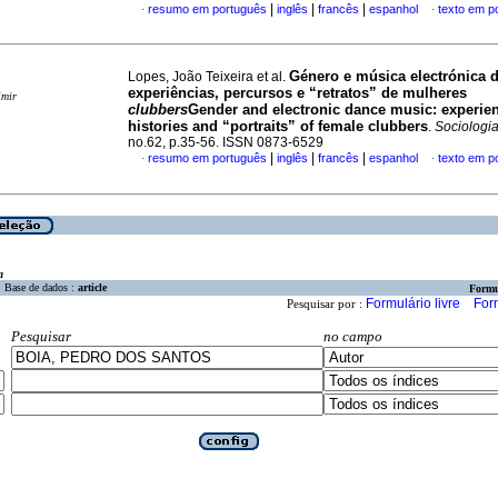
|
|
|
resumo em português
inglês
francês
espanhol
texto em p
·
·
Género e música electrónica 
Lopes, João Teixeira et al.
experiências, percursos e “retratos” de mulheres
imir
clubbers
Gender and electronic dance music
:
experie
histories and “portraits” of female clubbers
.
Sociologi
no.62, p.35-56. ISSN 0873-6529
|
|
|
resumo em português
inglês
francês
espanhol
texto em p
·
·
a
Base de dados :
article
Formu
Formulário livre
For
Pesquisar por :
Pesquisar
no campo