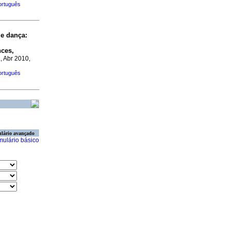
ortuguês
de dança
:
nces,
a
, Abr 2010,
ortuguês
lário avançado
mulário básico