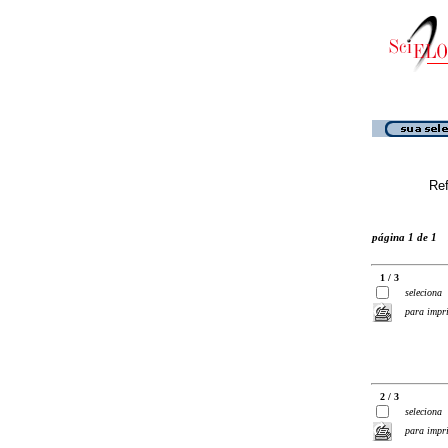
Ref
página 1 de 1
1 / 3
seleciona
para impr
2 / 3
seleciona
para impr