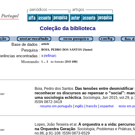
Coleção da biblioteca
Base de dados :
article
Pesquisa :
BOIA, PEDRO DOS SANTOS [Autor]
erências encontradas :
refinar
3
[
]
Mostrando:
1 .. 3
no formato [
ISO 690
]
Das tensões entre desmistificar 
Boia, Pedro dos Santos.
reconhecer os discursos ao repensar o “social”
:
mani
imir
uma sociologia ecléctica
.
Sociologia
, Jun 2015, vol.29, p
ISSN 0872-3419
|
|
|
resumo em português
inglês
francês
espanhol
texto em p
·
·
A orquestra e a vida
:
percurso
Lopes, João Teixeira et al.
na Orquestra Geração
.
Sociologia, Problemas e Práticas
, 
imir
no.86, p.91-108. ISSN 0873-6529