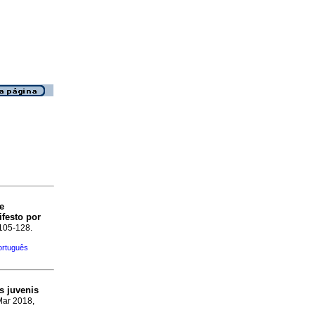
e
festo por
.105-128.
ortuguês
s
juvenis
Mar 2018,