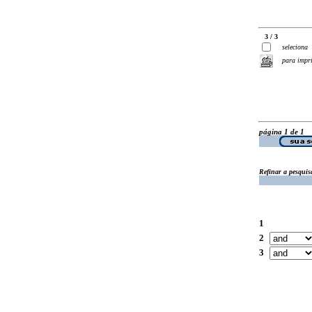
3 / 3
seleciona
para impr
página 1 de 1
Refinar a pesquis
1
2
3