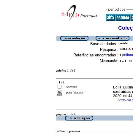
Coleç
Base de dados :
article
Pesquisa :
BOLLA, L
Referências encontradas :
refina
1
[
Mostrando:
1 .. 1
no f
página 1 de 1
1 / 1
seleciona
Bolla, Luisi
excluidas 
para imprimir
2020, no.44
texto em 
·
página 1 de 1
Refinar a pesquisa