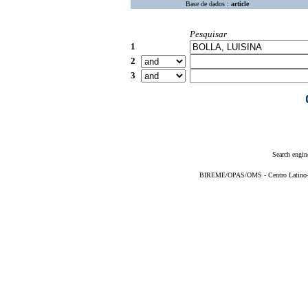
Base de dados :
article
Pesquisar
1
2
3
Search engin
BIREME/OPAS/OMS - Centro Latino-Am