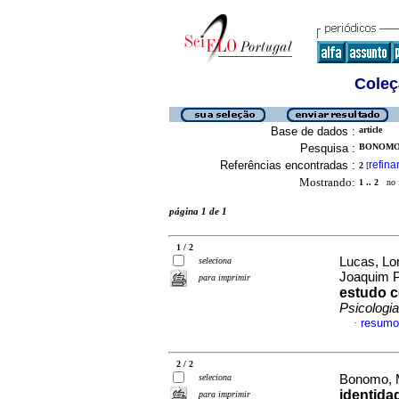
Coleç
Base de dados :
article
Pesquisa :
BONOMO,
Referências encontradas :
refina
2
[
Mostrando:
1 .. 2
no f
página 1 de 1
1 / 2
Lucas, Lo
seleciona
Joaquim 
para imprimir
estudo 
Psicologia
resumo
·
2 / 2
seleciona
Bonomo, M
identida
para imprimir