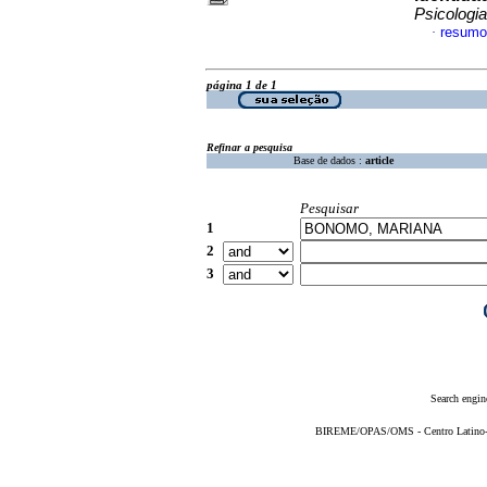
Psicologia
resumo
·
página 1 de 1
Refinar a pesquisa
Base de dados :
article
Pesquisar
1
2
3
Search engin
BIREME/OPAS/OMS - Centro Latino-Am