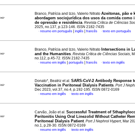
Azeitonas, pão e
Branco, Patrícia and Izzo, Valerio Nitrato
abordagem sociojurídica dos usos da comida como 
imir
de opressão e resistência
.
Revista Crítica de Ciências Soc
2025, no.137, p.123-146. ISSN 2182-7435
|
|
resumo em português
inglês
francês
texto em português
·
·
Intersections in L
Branco, Patrícia and Izzo, Valerio Nitrato
and the Humanities
imir
.
Revista Crítica de Ciências Sociais
, 
no.112, p.45-72. ISSN 2182-7435
|
|
resumo em inglês
português
francês
texto em inglês
·
·
SARS-CoV-2 Antibody Response t
Donato*, Beatriz et al.
Vaccination in Peritoneal Dialysis Patients
imir
.
Port J Neph
Dec 2023, vol.37, no.4, p.192-195. ISSN 0872-0169
resumo em inglês
texto em inglês
·
·
Successful Treatment of Sthaphyloc
Carvão, João et al.
Peritonitis Using Oral Linezolid Without Catheter Rem
imir
Peritoneal Dialysis Patient
.
Port J Nephrol Hypert
, Mar 20
no.1, p.28-30. ISSN 0872-0169
resumo em inglês
texto em inglês
·
·