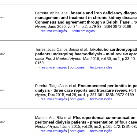
Anemia and iron deficiency diagno
Ferreira, Aníbal et al.
management and treatment in chronic kidney disease
imir
Consensus and agreement through a Delphi Panel
.
Po
Hypert
, June 2020, vol.34, no.2, p.79-83. ISSN 0872-0169
resumo em inglês
texto em inglês
·
·
Takotsubo cardiomyopath
Torres, João Carlos Sousa et al.
patients undergoing haemodialysis - mini review apr
imir
case
.
Port J Nephrol Hypert
, Mar 2016, vol.30, no.1, p.33-40
0169
|
resumo em inglês
português
texto em inglês
·
·
Pneumococcal peritonitis in pe
Pereira, Tiago Assis et al.
dialysis - three case reports and literature review
imir
.
Port
Hypert
, Dec 2015, vol.29, no.4, p.357-361. ISSN 0872-0169
|
resumo em inglês
português
texto em inglês
·
·
Pleuroperitoneal communication
Martins, Ana Rita et al.
peritoneal dialysis patients - presentation of four cas
imir
Nephrol Hypert
, June 2015, vol.29, no.2, p.165-172. ISSN 0
|
resumo em inglês
português
texto em inglês
·
·