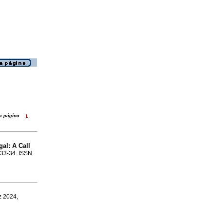
ara página
al: A Call
p.33-34. ISSN
z 2024,