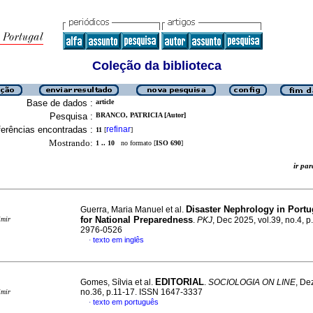
Coleção da biblioteca
Base de dados :
article
Pesquisa :
BRANCO, PATRICIA [Autor]
erências encontradas :
refinar
11
[
]
Mostrando:
1 .. 10
no formato [
ISO 690
]
ir p
Disaster Nephrology in Portug
Guerra, Maria Manuel et al.
for National Preparedness
imir
.
PKJ
, Dec 2025, vol.39, no.4, 
2976-0526
texto em inglês
·
EDITORIAL
Gomes, Sílvia et al.
.
SOCIOLOGIA ON LINE
, De
no.36, p.11-17. ISSN 1647-3337
imir
texto em português
·