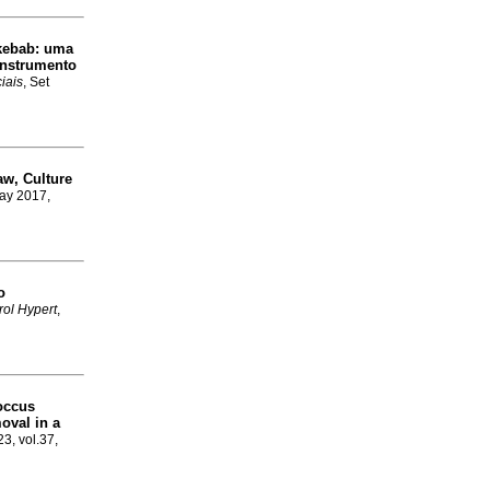
 kebab: uma
instrumento
iais
, Set
aw, Culture
May 2017,
o
rol Hypert
,
occus
oval in a
23, vol.37,