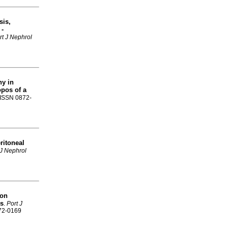
sis,
 -
rt J Nephrol
y in
opos of a
. ISSN 0872-
ritoneal
 J Nephrol
 on
es
.
Port J
872-0169