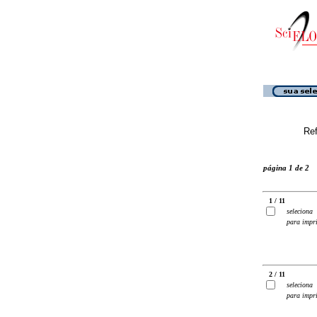
Ref
página 1 de 2
1 / 11
seleciona
para impr
2 / 11
seleciona
para impr