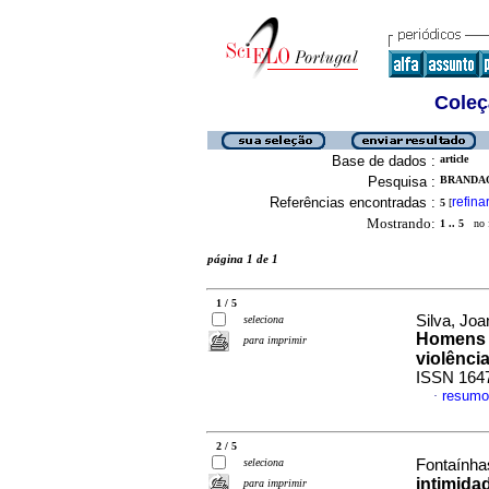
Coleç
Base de dados :
article
Pesquisa :
BRANDAO,
Referências encontradas :
refina
5
[
Mostrando:
1 .. 5
no f
página 1 de 1
1 / 5
Silva, Jo
seleciona
Homens v
para imprimir
violência
ISSN 164
resumo
·
2 / 5
seleciona
Fontaínha
intimida
para imprimir