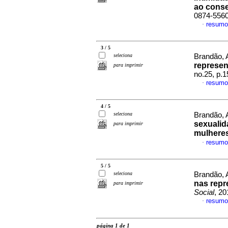
ao conse
0874-556
resumo
·
3 / 5
seleciona
Brandão, 
represen
para imprimir
no.25, p.
resumo
·
4 / 5
seleciona
Brandão, 
sexualid
para imprimir
mulhere
resumo
·
5 / 5
seleciona
Brandão, 
nas repr
para imprimir
Social
, 2
resumo
·
página 1 de 1