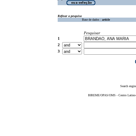
Refinar a pesquisa
Base de dados :
article
Pesquisar
1
2
3
Search engin
BIREME/OPAS/OMS - Centro Latino-Am