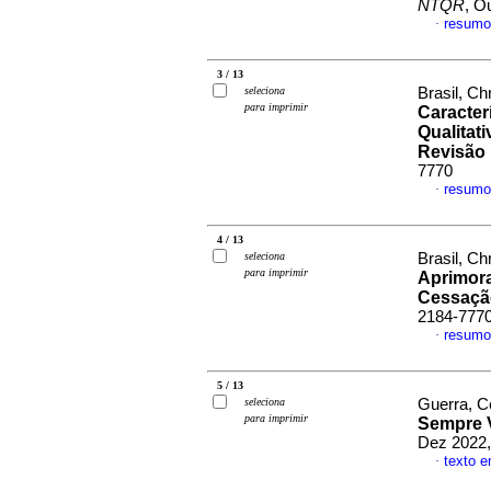
NTQR
, O
resumo
·
3 / 13
seleciona
Brasil, Ch
para imprimir
Caracter
Qualitat
Revisão 
7770
resumo
·
4 / 13
seleciona
Brasil, Ch
para imprimir
Aprimora
Cessaçã
2184-777
resumo
·
5 / 13
seleciona
Guerra, Ce
para imprimir
Sempre V
Dez 2022,
texto 
·