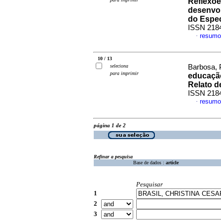
Reflexõe
desenvol
do Espec
ISSN 218
resumo
·
10 / 13
seleciona
Barbosa, P
para imprimir
educação
Relato d
ISSN 218
resumo
·
página 1 de 2
Refinar a pesquisa
Base de dados :
article
Pesquisar
1
2
3