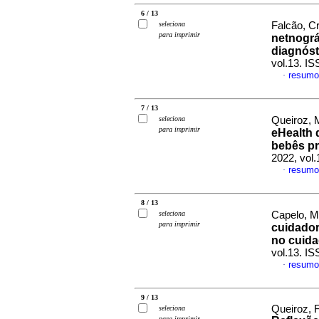
6 / 13
seleciona
Falcão, Cr
para imprimir
netnográ
diagnóst
vol.13. I
resumo
·
7 / 13
seleciona
Queiroz, 
para imprimir
eHealth 
bebês pr
2022, vol
resumo
·
8 / 13
seleciona
Capelo, Ma
para imprimir
cuidador
no cuida
vol.13. I
resumo
·
9 / 13
Queiroz, 
seleciona
para imprimir