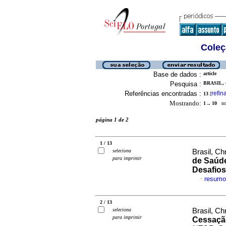
Coleç
Base de dados :
article
Pesquisa :
BRASIL, 
Referências encontradas :
refin
13
[
Mostrando:
1 .. 10
no 
página 1 de 2
1 / 13
seleciona
Brasil, Ch
para imprimir
de Saúde
Desafios
resumo
·
2 / 13
seleciona
Brasil, Ch
para imprimir
Cessaçã