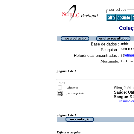
Coleç
Base de dados :
article
Pesquisa :
BRILHAN
Referências encontradas :
refina
1
[
Mostrando:
1 .. 1
no f
página 1 de 1
1 / 1
seleciona
Silva, Joéli
Saúde
:
Uti
para imprimir
Sangue
.
RI
resumo e
·
página 1 de 1
Refinar a pesquisa