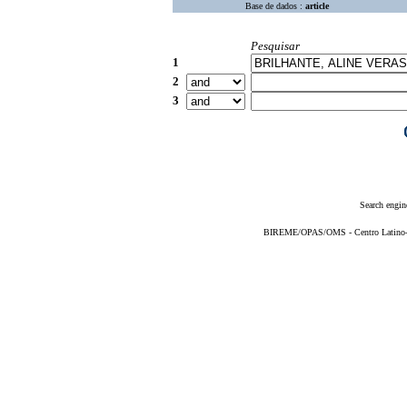
Base de dados :
article
Pesquisar
1
2
3
Search engin
BIREME/OPAS/OMS - Centro Latino-Am