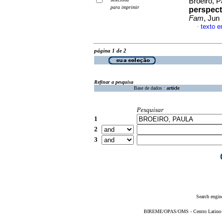
Broeiro, P
para imprimir
perspect
Fam
, Jun
texto 
·
página 1 de 2
Refinar a pesquisa
Base de dados :
article
Pesquisar
1
2
3
Search engin
BIREME/OPAS/OMS - Centro Latino-Am