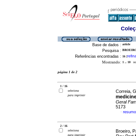
Coleç
Base de dados :
article
Pesquisa :
BROEIRO,
Referências encontradas :
refin
16
[
Mostrando:
1 .. 10
no 
página 1 de 2
1 / 16
seleciona
Correia, Gi
para imprimir
medicine
Geral Fa
5173
resumo
·
2 / 16
seleciona
Broeiro, P
para imprimir