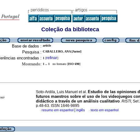
Coleção da biblioteca
Base de dados :
article
Pesquisa :
CABALLERO, ANA [Autor]
erências encontradas :
refinar
1
[
]
Mostrando:
1 .. 1
no formato [
ISO 690
]
Estudio de las opiniones d
Soto-Ardila, Luis Manuel et al.
futuros maestros sobre el uso de los videojuegos co
imir
didáctico a través de un análisis cualitativo
.
RISTI
, Set
p.48-63. ISSN 1646-9895
|
resumo em espanhol
inglês
texto em espanhol
·
·