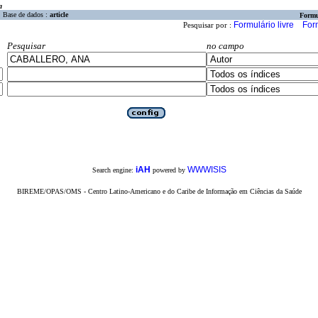
a
Base de dados :
article
Formu
Formulário livre
For
Pesquisar por :
Pesquisar
no campo
iAH
WWWISIS
Search engine:
powered by
BIREME/OPAS/OMS - Centro Latino-Americano e do Caribe de Informação em Ciências da Saúde