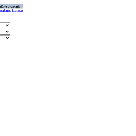
lário avançado
mulário básico