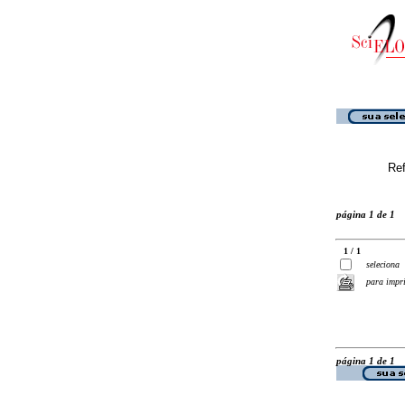
Ref
página 1 de 1
1 / 1
seleciona
para impr
página 1 de 1